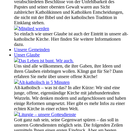
verabschiedeten Beschlüsse von der Unfehlbarkeit des
Papstes und seiner obersten Gewalt waren aus Sicht
zahlreicher Katholikinnen und Katholiken Entscheidungen,
die nicht mit der Bibel und der katholischen Tradition in
Einklang stehen.
Mitglied werden
So einfach wie unser Glaube ist auch der Eintritt in unsere alt-
katholische Kirche. Hier finden Sie weitere Informationen
dazu.
Unsere Gemeinden
Unser Glaube
Das Leben ist bunt. Wir auch.
Uns sind alle willkommen, die ihre Gaben, ihre Ideen und
ihren Glauben einbringen wollen. Klingt gut für Sie? Dann
erfahren Sie mehr über unsere offene Kirche!
Alt-katholisch in 5 Minuten
Alt-katholisch – was ist das? In aller Kürze: Wir sind eine
junge, offene, eigenständige Kirche mit jahrhundertealten
Wurzeln. Wir denken modern und aufgeschlossen und haben
einige Reformen umgesetzt. Hier gibt es mehr Infos zu einer
echten Kirche in einer echten Welt.
Liturgie – unsere Gottesdienste
Gott ganz nah sein, seine Gegenwart spüren – das soll in
unseren Gottesdiensten möglich sein. Die folgenden Zeilen
vermitteln Ihnen einen ersten Eindruck. Aber am besten