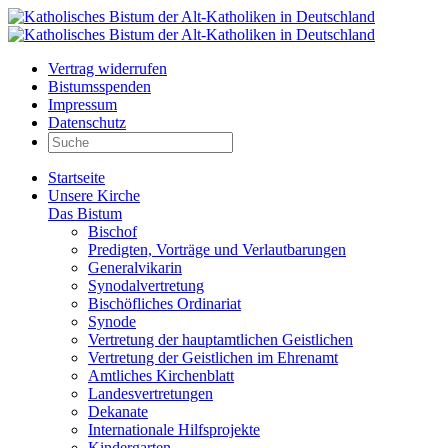
Vertrag widerrufen
Bistumsspenden
Impressum
Datenschutz
Startseite
Unsere Kirche
Das Bistum
Bischof
Predigten, Vorträge und Verlautbarungen
Generalvikarin
Synodalvertretung
Bischöfliches Ordinariat
Synode
Vertretung der hauptamtlichen Geistlichen
Vertretung der Geistlichen im Ehrenamt
Amtliches Kirchenblatt
Landesvertretungen
Dekanate
Internationale Hilfsprojekte
Kindergarten