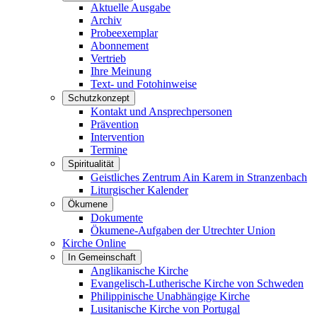
Aktuelle Ausgabe
Archiv
Probeexemplar
Abonnement
Vertrieb
Ihre Meinung
Text- und Fotohinweise
Schutzkonzept
Kontakt und Ansprechpersonen
Prävention
Intervention
Termine
Spiritualität
Geistliches Zentrum Ain Karem in Stranzenbach
Liturgischer Kalender
Ökumene
Dokumente
Ökumene-Aufgaben der Utrechter Union
Kirche Online
In Gemeinschaft
Anglikanische Kirche
Evangelisch-Lutherische Kirche von Schweden
Philippinische Unabhängige Kirche
Lusitanische Kirche von Portugal