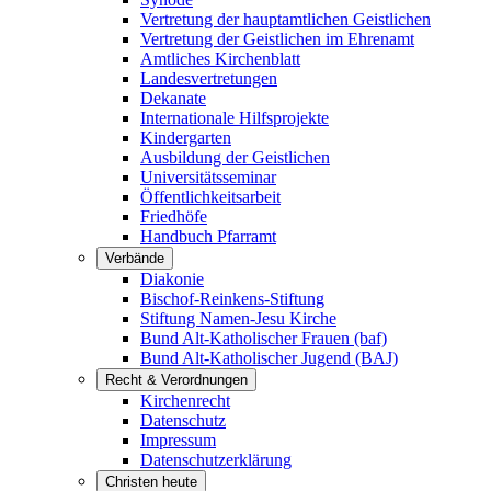
Vertretung der hauptamtlichen Geistlichen
Vertretung der Geistlichen im Ehrenamt
Amtliches Kirchenblatt
Landesvertretungen
Dekanate
Internationale Hilfsprojekte
Kindergarten
Ausbildung der Geistlichen
Universitätsseminar
Öffentlichkeitsarbeit
Friedhöfe
Handbuch Pfarramt
Verbände
Diakonie
Bischof-Reinkens-Stiftung
Stiftung Namen-Jesu Kirche
Bund Alt-Katholischer Frauen (baf)
Bund Alt-Katholischer Jugend (BAJ)
Recht & Verordnungen
Kirchenrecht
Datenschutz
Impressum
Datenschutzerklärung
Christen heute