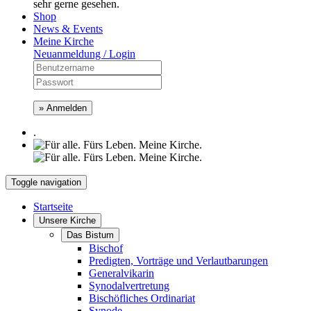
sehr gerne gesehen.
Shop
News & Events
Meine Kirche
Neuanmeldung / Login
» Anmelden
.
Toggle navigation
Startseite
Unsere Kirche
Das Bistum
Bischof
Predigten, Vorträge und Verlautbarungen
Generalvikarin
Synodalvertretung
Bischöfliches Ordinariat
Synode