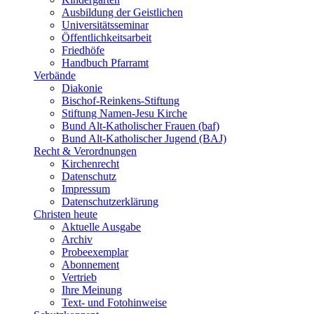
Ausbildung der Geistlichen
Universitätsseminar
Öffentlichkeitsarbeit
Friedhöfe
Handbuch Pfarramt
Verbände
Diakonie
Bischof-Reinkens-Stiftung
Stiftung Namen-Jesu Kirche
Bund Alt-Katholischer Frauen (baf)
Bund Alt-Katholischer Jugend (BAJ)
Recht & Verordnungen
Kirchenrecht
Datenschutz
Impressum
Datenschutzerklärung
Christen heute
Aktuelle Ausgabe
Archiv
Probeexemplar
Abonnement
Vertrieb
Ihre Meinung
Text- und Fotohinweise