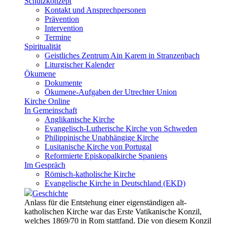
Schutzkonzept
Kontakt und Ansprechpersonen
Prävention
Intervention
Termine
Spiritualität
Geistliches Zentrum Ain Karem in Stranzenbach
Liturgischer Kalender
Ökumene
Dokumente
Ökumene-Aufgaben der Utrechter Union
Kirche Online
In Gemeinschaft
Anglikanische Kirche
Evangelisch-Lutherische Kirche von Schweden
Philippinische Unabhängige Kirche
Lusitanische Kirche von Portugal
Reformierte Episkopalkirche Spaniens
Im Gespräch
Römisch-katholische Kirche
Evangelische Kirche in Deutschland (EKD)
Geschichte
Anlass für die Entstehung einer eigenständigen alt-
katholischen Kirche war das Erste Vatikanische Konzil,
welches 1869/70 in Rom stattfand. Die von diesem Konzil