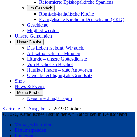
Reformierte Episkopalkirche Spaniens
Im Gespräch
Römisch-katholische Kirche
Evangelische Kirche in Deutschland (EKD)
Geschichte
Mitglied werden
Unsere Gemeinden
Unser Glaube
Das Leben ist bunt. Wir auch.
Alt-katholisch in 5 Minuten
Liturgie – unsere Gottesdienste
Von Bischof zu Bischof
Häufige Fragen – gute Antworten
Gleichberechtigung als Grundsatz
Shop
News & Events
Meine Kirche
Neuanmeldung / Login
Startseite
/
Ausgabe
/
2019 Oktober
© 2026, Katholisches Bistum der Alt-Katholiken in Deutschland
Vertrag widerrufen
Bistumsspenden
Impressum