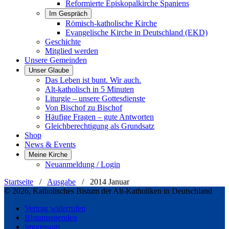
Reformierte Episkopalkirche Spaniens
Im Gespräch
Römisch-katholische Kirche
Evangelische Kirche in Deutschland (EKD)
Geschichte
Mitglied werden
Unsere Gemeinden
Unser Glaube
Das Leben ist bunt. Wir auch.
Alt-katholisch in 5 Minuten
Liturgie – unsere Gottesdienste
Von Bischof zu Bischof
Häufige Fragen – gute Antworten
Gleichberechtigung als Grundsatz
Shop
News & Events
Meine Kirche
Neuanmeldung / Login
Startseite
/
Ausgabe
/
2014 Januar
© 2026, Katholisches Bistum der Alt-Katholiken in Deutschland
Vertrag widerrufen
Bistumsspenden
Impressum