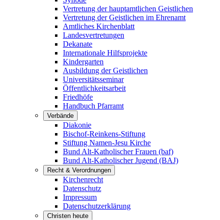
Vertretung der hauptamtlichen Geistlichen
Vertretung der Geistlichen im Ehrenamt
Amtliches Kirchenblatt
Landesvertretungen
Dekanate
Internationale Hilfsprojekte
Kindergarten
Ausbildung der Geistlichen
Universitätsseminar
Öffentlichkeitsarbeit
Friedhöfe
Handbuch Pfarramt
Verbände
Diakonie
Bischof-Reinkens-Stiftung
Stiftung Namen-Jesu Kirche
Bund Alt-Katholischer Frauen (baf)
Bund Alt-Katholischer Jugend (BAJ)
Recht & Verordnungen
Kirchenrecht
Datenschutz
Impressum
Datenschutzerklärung
Christen heute