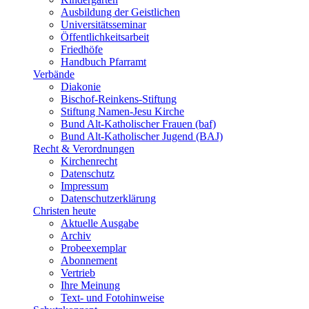
Ausbildung der Geistlichen
Universitätsseminar
Öffentlichkeitsarbeit
Friedhöfe
Handbuch Pfarramt
Verbände
Diakonie
Bischof-Reinkens-Stiftung
Stiftung Namen-Jesu Kirche
Bund Alt-Katholischer Frauen (baf)
Bund Alt-Katholischer Jugend (BAJ)
Recht & Verordnungen
Kirchenrecht
Datenschutz
Impressum
Datenschutzerklärung
Christen heute
Aktuelle Ausgabe
Archiv
Probeexemplar
Abonnement
Vertrieb
Ihre Meinung
Text- und Fotohinweise