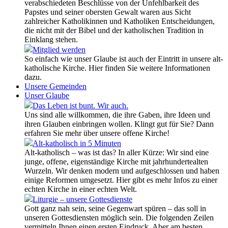
verabschiedeten Beschlüsse von der Unfehlbarkeit des
Papstes und seiner obersten Gewalt waren aus Sicht
zahlreicher Katholikinnen und Katholiken Entscheidungen,
die nicht mit der Bibel und der katholischen Tradition in
Einklang stehen.
Mitglied werden
So einfach wie unser Glaube ist auch der Eintritt in unsere alt-
katholische Kirche. Hier finden Sie weitere Informationen
dazu.
Unsere Gemeinden
Unser Glaube
Das Leben ist bunt. Wir auch.
Uns sind alle willkommen, die ihre Gaben, ihre Ideen und
ihren Glauben einbringen wollen. Klingt gut für Sie? Dann
erfahren Sie mehr über unsere offene Kirche!
Alt-katholisch in 5 Minuten
Alt-katholisch – was ist das? In aller Kürze: Wir sind eine
junge, offene, eigenständige Kirche mit jahrhundertealten
Wurzeln. Wir denken modern und aufgeschlossen und haben
einige Reformen umgesetzt. Hier gibt es mehr Infos zu einer
echten Kirche in einer echten Welt.
Liturgie – unsere Gottesdienste
Gott ganz nah sein, seine Gegenwart spüren – das soll in
unseren Gottesdiensten möglich sein. Die folgenden Zeilen
vermitteln Ihnen einen ersten Eindruck. Aber am besten