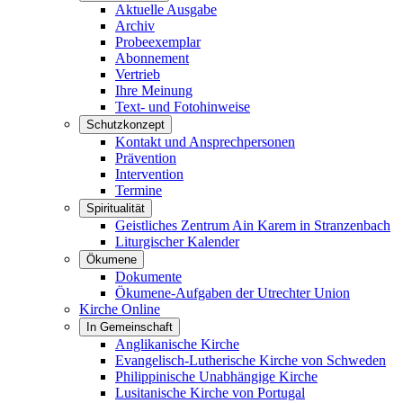
Aktuelle Ausgabe
Archiv
Probeexemplar
Abonnement
Vertrieb
Ihre Meinung
Text- und Fotohinweise
Schutzkonzept
Kontakt und Ansprechpersonen
Prävention
Intervention
Termine
Spiritualität
Geistliches Zentrum Ain Karem in Stranzenbach
Liturgischer Kalender
Ökumene
Dokumente
Ökumene-Aufgaben der Utrechter Union
Kirche Online
In Gemeinschaft
Anglikanische Kirche
Evangelisch-Lutherische Kirche von Schweden
Philippinische Unabhängige Kirche
Lusitanische Kirche von Portugal