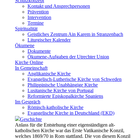
Schutzkonzept
Kontakt und Ansprechpersonen
Prävention
Intervention
Termine
Spiritualität
Geistliches Zentrum Ain Karem in Stranzenbach
Liturgischer Kalender
Ökumene
Dokumente
Ökumene-Aufgaben der Utrechter Union
Kirche Online
In Gemeinschaft
Anglikanische Kirche
Evangelisch-Lutherische Kirche von Schweden
Philippinische Unabhängige Kirche
Lusitanische Kirche von Portugal
Reformierte Episkopalkirche Spaniens
Im Gespräch
Römisch-katholische Kirche
Evangelische Kirche in Deutschland (EKD)
Geschichte
Anlass für die Entstehung einer eigenständigen alt-
katholischen Kirche war das Erste Vatikanische Konzil,
welches 1869/70 in Rom stattfand. Die von diesem Konzil