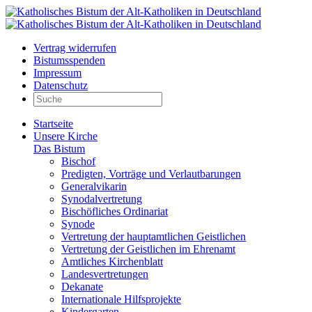
Vertrag widerrufen
Bistumsspenden
Impressum
Datenschutz
Startseite
Unsere Kirche
Das Bistum
Bischof
Predigten, Vorträge und Verlautbarungen
Generalvikarin
Synodalvertretung
Bischöfliches Ordinariat
Synode
Vertretung der hauptamtlichen Geistlichen
Vertretung der Geistlichen im Ehrenamt
Amtliches Kirchenblatt
Landesvertretungen
Dekanate
Internationale Hilfsprojekte
Kindergarten