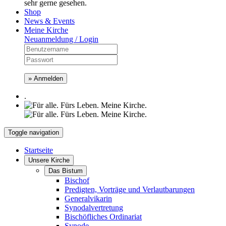
sehr gerne gesehen.
Shop
News & Events
Meine Kirche
Neuanmeldung / Login
» Anmelden
.
Toggle navigation
Startseite
Unsere Kirche
Das Bistum
Bischof
Predigten, Vorträge und Verlautbarungen
Generalvikarin
Synodalvertretung
Bischöfliches Ordinariat
Synode