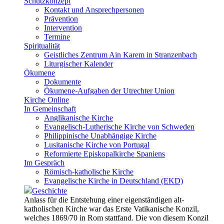
Schutzkonzept
Kontakt und Ansprechpersonen
Prävention
Intervention
Termine
Spiritualität
Geistliches Zentrum Ain Karem in Stranzenbach
Liturgischer Kalender
Ökumene
Dokumente
Ökumene-Aufgaben der Utrechter Union
Kirche Online
In Gemeinschaft
Anglikanische Kirche
Evangelisch-Lutherische Kirche von Schweden
Philippinische Unabhängige Kirche
Lusitanische Kirche von Portugal
Reformierte Episkopalkirche Spaniens
Im Gespräch
Römisch-katholische Kirche
Evangelische Kirche in Deutschland (EKD)
Geschichte
Anlass für die Entstehung einer eigenständigen alt-
katholischen Kirche war das Erste Vatikanische Konzil,
welches 1869/70 in Rom stattfand. Die von diesem Konzil