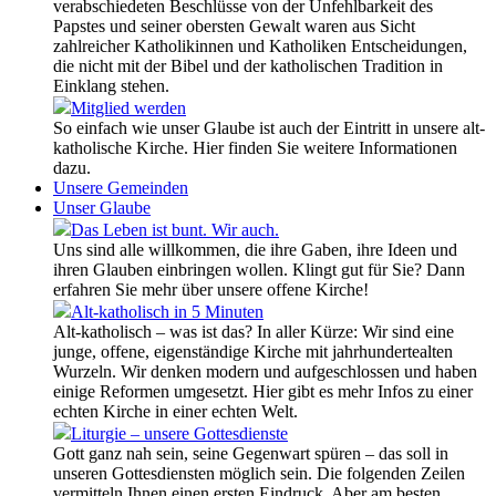
verabschiedeten Beschlüsse von der Unfehlbarkeit des
Papstes und seiner obersten Gewalt waren aus Sicht
zahlreicher Katholikinnen und Katholiken Entscheidungen,
die nicht mit der Bibel und der katholischen Tradition in
Einklang stehen.
Mitglied werden
So einfach wie unser Glaube ist auch der Eintritt in unsere alt-
katholische Kirche. Hier finden Sie weitere Informationen
dazu.
Unsere Gemeinden
Unser Glaube
Das Leben ist bunt. Wir auch.
Uns sind alle willkommen, die ihre Gaben, ihre Ideen und
ihren Glauben einbringen wollen. Klingt gut für Sie? Dann
erfahren Sie mehr über unsere offene Kirche!
Alt-katholisch in 5 Minuten
Alt-katholisch – was ist das? In aller Kürze: Wir sind eine
junge, offene, eigenständige Kirche mit jahrhundertealten
Wurzeln. Wir denken modern und aufgeschlossen und haben
einige Reformen umgesetzt. Hier gibt es mehr Infos zu einer
echten Kirche in einer echten Welt.
Liturgie – unsere Gottesdienste
Gott ganz nah sein, seine Gegenwart spüren – das soll in
unseren Gottesdiensten möglich sein. Die folgenden Zeilen
vermitteln Ihnen einen ersten Eindruck. Aber am besten