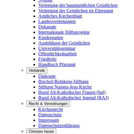
Vertretung der hauptamtlichen Geistlichen
Vertretung der Geistlichen im Ehrenamt
Amtliches Kirchenblatt
Landesvertretungen
Dekanate
Internationale Hilfsprojekte
Kindergarten
Ausbildung der Geistlichen
Universitätsseminar
Öffentlichkeitsarbeit
Friedhöfe
Handbuch Pfarramt
Verbände
Diakonie
Bischof-Reinkens-Stiftung
Stiftung Namen-Jesu Kirche
Bund Alt-Katholischer Frauen (baf)
Bund Alt-Katholischer Jugend (BAJ)
Recht & Verordnungen
Kirchenrecht
Datenschutz
Impressum
Datenschutzerklärung
Christen heute