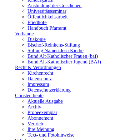
Ausbildung der Geistlichen
Universitätsseminar
Öffentlichkeitsarbeit
Friedhöfe
Handbuch Pfarramt
Verbände
Diakonie
Bischof-Reinkens-Stiftung
Stiftung Namen-Jesu Kirche
Bund Alt-Katholischer Frauen (baf)
Bund Alt-Katholischer Jugend (BAJ)
Recht & Verordnungen
Kirchenrecht
Datenschutz
Impressum
Datenschutzerklärung
Christen heute
Aktuelle Ausgabe
Archiv
Probeexemplar
Abonnement
Vertrieb
Ihre Meinung
Text- und Fotohinweise