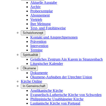
Aktuelle Ausgabe
Archiv
Probeexemplar
Abonnement
Vertrieb
Ihre Meinung
Text- und Fotohinweise
Schutzkonzept
Kontakt und Ansprechpersonen
Prävention
Intervention
Termine
Spiritualität
Geistliches Zentrum Ain Karem in Stranzenbach
Liturgischer Kalender
Ökumene
Dokumente
Ökumene-Aufgaben der Utrechter Union
Kirche Online
In Gemeinschaft
Anglikanische Kirche
Evangelisch-Lutherische Kirche von Schweden
Philippinische Unabhängige Kirche
Lusitanische Kirche von Portugal