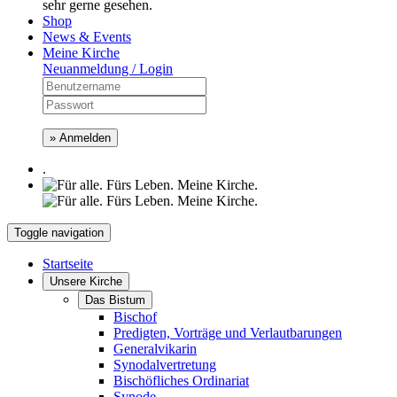
sehr gerne gesehen.
Shop
News & Events
Meine Kirche
Neuanmeldung / Login
» Anmelden
.
Toggle navigation
Startseite
Unsere Kirche
Das Bistum
Bischof
Predigten, Vorträge und Verlautbarungen
Generalvikarin
Synodalvertretung
Bischöfliches Ordinariat
Synode