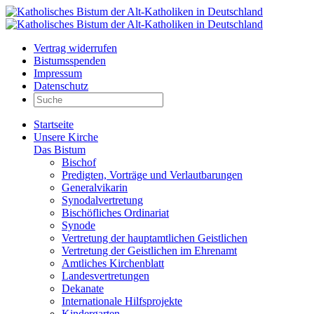
Vertrag widerrufen
Bistumsspenden
Impressum
Datenschutz
Startseite
Unsere Kirche
Das Bistum
Bischof
Predigten, Vorträge und Verlautbarungen
Generalvikarin
Synodalvertretung
Bischöfliches Ordinariat
Synode
Vertretung der hauptamtlichen Geistlichen
Vertretung der Geistlichen im Ehrenamt
Amtliches Kirchenblatt
Landesvertretungen
Dekanate
Internationale Hilfsprojekte
Kindergarten