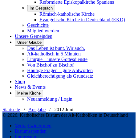
Reformierte Episkopalkirche Spaniens
Im Gespräch
Römisch-katholische Kirche
Evangelische Kirche in Deutschland (EKD)
Geschichte
Mitglied werden
Unsere Gemeinden
Unser Glaube
Das Leben ist bunt. Wir auch.
Alt-katholisch in 5 Minuten
Liturgie – unsere Gottesdienste
Von Bischof zu Bischof
Häufige Fragen – gute Antworten
Gleichberechtigung als Grundsatz
Shop
News & Events
Meine Kirche
Neuanmeldung / Login
Startseite
/
Ausgabe
/
2012 Juni
© 2026, Katholisches Bistum der Alt-Katholiken in Deutschland
Vertrag widerrufen
Bistumsspenden
Impressum