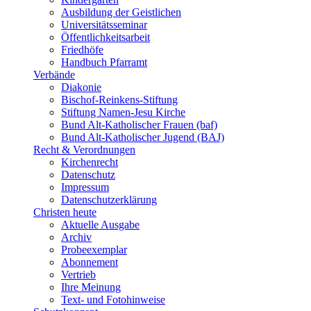
Ausbildung der Geistlichen
Universitätsseminar
Öffentlichkeitsarbeit
Friedhöfe
Handbuch Pfarramt
Verbände
Diakonie
Bischof-Reinkens-Stiftung
Stiftung Namen-Jesu Kirche
Bund Alt-Katholischer Frauen (baf)
Bund Alt-Katholischer Jugend (BAJ)
Recht & Verordnungen
Kirchenrecht
Datenschutz
Impressum
Datenschutzerklärung
Christen heute
Aktuelle Ausgabe
Archiv
Probeexemplar
Abonnement
Vertrieb
Ihre Meinung
Text- und Fotohinweise