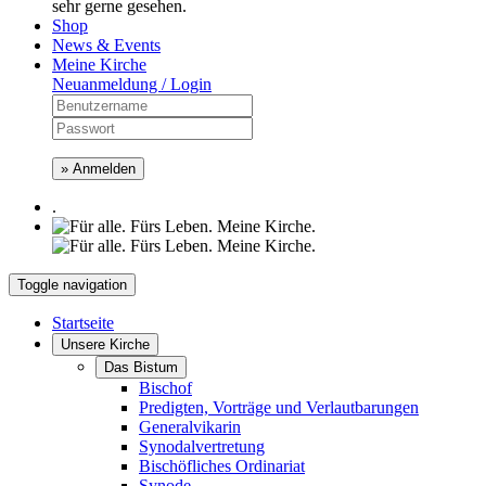
sehr gerne gesehen.
Shop
News & Events
Meine Kirche
Neuanmeldung / Login
» Anmelden
.
Toggle navigation
Startseite
Unsere Kirche
Das Bistum
Bischof
Predigten, Vorträge und Verlautbarungen
Generalvikarin
Synodalvertretung
Bischöfliches Ordinariat
Synode