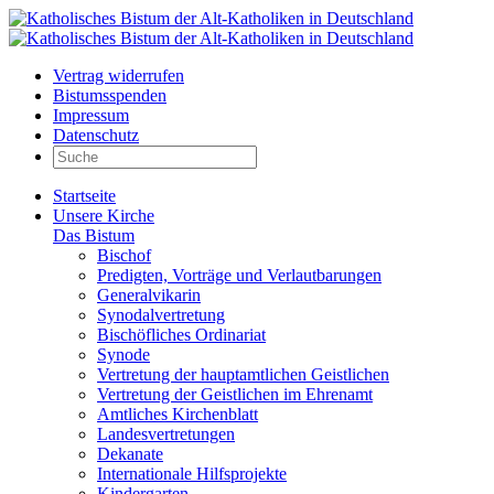
Vertrag widerrufen
Bistumsspenden
Impressum
Datenschutz
Startseite
Unsere Kirche
Das Bistum
Bischof
Predigten, Vorträge und Verlautbarungen
Generalvikarin
Synodalvertretung
Bischöfliches Ordinariat
Synode
Vertretung der hauptamtlichen Geistlichen
Vertretung der Geistlichen im Ehrenamt
Amtliches Kirchenblatt
Landesvertretungen
Dekanate
Internationale Hilfsprojekte
Kindergarten