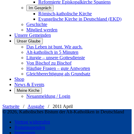
Reformierte Episkopalkirche Spaniens
Im Gespräch
Römisch-katholische Kirche
Evangelische Kirche in Deutschland (EKD)
Geschichte
Mitglied werden
Unsere Gemeinden
Unser Glaube
Das Leben ist bunt. Wir auch.
Alt-katholisch in 5 Minuten
Liturgie – unsere Gottesdienste
Von Bischof zu Bischof
Häufige Fragen – gute Antworten
Gleichberechtigung als Grundsatz
Shop
News & Events
Meine Kirche
Neuanmeldung / Login
Startseite
/
Ausgabe
/
2011 April
© 2026, Katholisches Bistum der Alt-Katholiken in Deutschland
Vertrag widerrufen
Bistumsspenden
Impressum