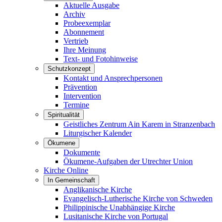
Aktuelle Ausgabe
Archiv
Probeexemplar
Abonnement
Vertrieb
Ihre Meinung
Text- und Fotohinweise
Schutzkonzept
Kontakt und Ansprechpersonen
Prävention
Intervention
Termine
Spiritualität
Geistliches Zentrum Ain Karem in Stranzenbach
Liturgischer Kalender
Ökumene
Dokumente
Ökumene-Aufgaben der Utrechter Union
Kirche Online
In Gemeinschaft
Anglikanische Kirche
Evangelisch-Lutherische Kirche von Schweden
Philippinische Unabhängige Kirche
Lusitanische Kirche von Portugal