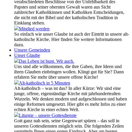
verabschiedeten Beschlüsse von der Unfehlbarkeit des
Papstes und seiner obersten Gewalt waren aus Sicht
zahlreicher Katholikinnen und Katholiken Entscheidungen,
die nicht mit der Bibel und der katholischen Tradition in
Einklang stehen.
Mitglied werden
So einfach wie unser Glaube ist auch der Eintritt in unsere alt-
katholische Kirche. Hier finden Sie weitere Informationen
dazu.
Unsere Gemeinden
Unser Glaube
Das Leben ist bunt. Wir auch.
Uns sind alle willkommen, die ihre Gaben, ihre Ideen und
ihren Glauben einbringen wollen. Klingt gut für Sie? Dann
erfahren Sie mehr über unsere offene Kirche!
Alt-katholisch in 5 Minuten
Alt-katholisch – was ist das? In aller Kürze: Wir sind eine
junge, offene, eigenständige Kirche mit jahrhundertealten
Wurzeln. Wir denken modern und aufgeschlossen und haben
einige Reformen umgesetzt. Hier gibt es mehr Infos zu einer
echten Kirche in einer echten Welt.
Liturgie – unsere Gottesdienste
Gott ganz nah sein, seine Gegenwart spüren – das soll in
unseren Gottesdiensten möglich sein. Die folgenden Zeilen
vermitteln Ihnen einen ersten Eindruck. Aber am besten