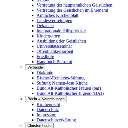
Vertretung der hauptamtlichen Geistlichen
Vertretung der Geistlichen im Ehrenamt
Amtliches Kirchenblatt
Landesvertretungen
Dekanate
Internationale Hilfsprojekte
Kindergarten
Ausbildung der Geistlichen
Universitätsseminar
Öffentlichkeitsarbeit
Friedhöfe
Handbuch Pfarramt
Verbände
Diakonie
Bischof-Reinkens-Stiftung
Stiftung Namen-Jesu Kirche
Bund Alt-Katholischer Frauen (baf)
Bund Alt-Katholischer Jugend (BAJ)
Recht & Verordnungen
Kirchenrecht
Datenschutz
Impressum
Datenschutzerklärung
Christen heute