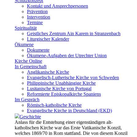
Schutzkonzept
Kontakt und Ansprechpersonen
Prävention
Intervention
Termine
Spiritualität
Geistliches Zentrum Ain Karem in Stranzenbach
Liturgischer Kalender
Ökumene
Dokumente
Ökumene-Aufgaben der Utrechter Union
Kirche Online
In Gemeinschaft
Anglikanische Kirche
Evangelisch-Lutherische Kirche von Schweden
Philippinische Unabhängige Kirche
Lusitanische Kirche von Portugal
Reformierte Episkopalkirche Spaniens
Im Gespräch
Römisch-katholische Kirche
Evangelische Kirche in Deutschland (EKD)
Geschichte
Anlass für die Entstehung einer eigenständigen alt-
katholischen Kirche war das Erste Vatikanische Konzil,
welches 1869/70 in Rom stattfand. Die von diesem Konzil