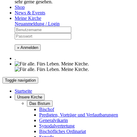
sehr gerne gesehen.
Shop
News & Events
Meine Kirche
Neuanmeldung / Login
» Anmelden
.
Toggle navigation
Startseite
Unsere Kirche
Das Bistum
Bischof
Predigten, Vorträge und Verlautbarungen
Generalvikarin
Synodalvertretung
Bischöfliches Ordinariat
Synode