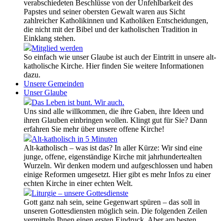
verabschiedeten Beschlüsse von der Unfehlbarkeit des
Papstes und seiner obersten Gewalt waren aus Sicht
zahlreicher Katholikinnen und Katholiken Entscheidungen,
die nicht mit der Bibel und der katholischen Tradition in
Einklang stehen.
Mitglied werden
So einfach wie unser Glaube ist auch der Eintritt in unsere alt-
katholische Kirche. Hier finden Sie weitere Informationen
dazu.
Unsere Gemeinden
Unser Glaube
Das Leben ist bunt. Wir auch.
Uns sind alle willkommen, die ihre Gaben, ihre Ideen und
ihren Glauben einbringen wollen. Klingt gut für Sie? Dann
erfahren Sie mehr über unsere offene Kirche!
Alt-katholisch in 5 Minuten
Alt-katholisch – was ist das? In aller Kürze: Wir sind eine
junge, offene, eigenständige Kirche mit jahrhundertealten
Wurzeln. Wir denken modern und aufgeschlossen und haben
einige Reformen umgesetzt. Hier gibt es mehr Infos zu einer
echten Kirche in einer echten Welt.
Liturgie – unsere Gottesdienste
Gott ganz nah sein, seine Gegenwart spüren – das soll in
unseren Gottesdiensten möglich sein. Die folgenden Zeilen
vermitteln Ihnen einen ersten Eindruck. Aber am besten