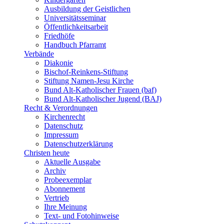
Ausbildung der Geistlichen
Universitätsseminar
Öffentlichkeitsarbeit
Friedhöfe
Handbuch Pfarramt
Verbände
Diakonie
Bischof-Reinkens-Stiftung
Stiftung Namen-Jesu Kirche
Bund Alt-Katholischer Frauen (baf)
Bund Alt-Katholischer Jugend (BAJ)
Recht & Verordnungen
Kirchenrecht
Datenschutz
Impressum
Datenschutzerklärung
Christen heute
Aktuelle Ausgabe
Archiv
Probeexemplar
Abonnement
Vertrieb
Ihre Meinung
Text- und Fotohinweise