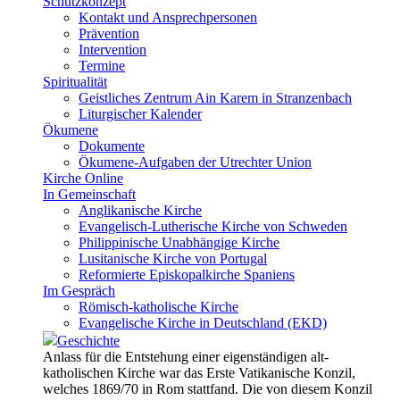
Schutzkonzept
Kontakt und Ansprechpersonen
Prävention
Intervention
Termine
Spiritualität
Geistliches Zentrum Ain Karem in Stranzenbach
Liturgischer Kalender
Ökumene
Dokumente
Ökumene-Aufgaben der Utrechter Union
Kirche Online
In Gemeinschaft
Anglikanische Kirche
Evangelisch-Lutherische Kirche von Schweden
Philippinische Unabhängige Kirche
Lusitanische Kirche von Portugal
Reformierte Episkopalkirche Spaniens
Im Gespräch
Römisch-katholische Kirche
Evangelische Kirche in Deutschland (EKD)
Geschichte
Anlass für die Entstehung einer eigenständigen alt-
katholischen Kirche war das Erste Vatikanische Konzil,
welches 1869/70 in Rom stattfand. Die von diesem Konzil