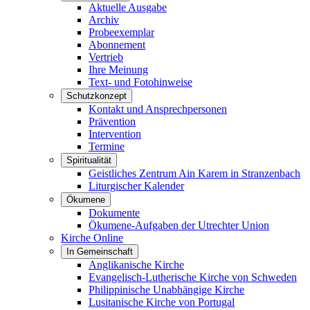
Aktuelle Ausgabe
Archiv
Probeexemplar
Abonnement
Vertrieb
Ihre Meinung
Text- und Fotohinweise
Schutzkonzept
Kontakt und Ansprechpersonen
Prävention
Intervention
Termine
Spiritualität
Geistliches Zentrum Ain Karem in Stranzenbach
Liturgischer Kalender
Ökumene
Dokumente
Ökumene-Aufgaben der Utrechter Union
Kirche Online
In Gemeinschaft
Anglikanische Kirche
Evangelisch-Lutherische Kirche von Schweden
Philippinische Unabhängige Kirche
Lusitanische Kirche von Portugal