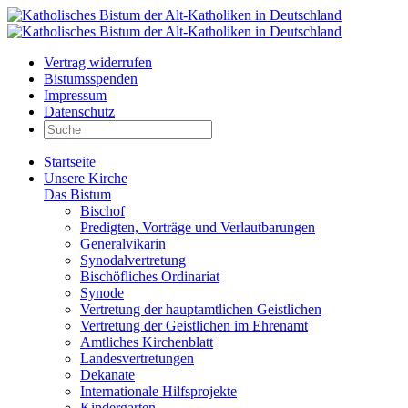
Vertrag widerrufen
Bistumsspenden
Impressum
Datenschutz
Startseite
Unsere Kirche
Das Bistum
Bischof
Predigten, Vorträge und Verlautbarungen
Generalvikarin
Synodalvertretung
Bischöfliches Ordinariat
Synode
Vertretung der hauptamtlichen Geistlichen
Vertretung der Geistlichen im Ehrenamt
Amtliches Kirchenblatt
Landesvertretungen
Dekanate
Internationale Hilfsprojekte
Kindergarten