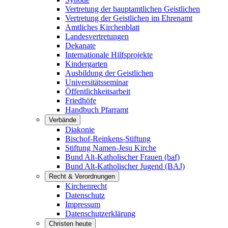
Vertretung der hauptamtlichen Geistlichen
Vertretung der Geistlichen im Ehrenamt
Amtliches Kirchenblatt
Landesvertretungen
Dekanate
Internationale Hilfsprojekte
Kindergarten
Ausbildung der Geistlichen
Universitätsseminar
Öffentlichkeitsarbeit
Friedhöfe
Handbuch Pfarramt
Verbände
Diakonie
Bischof-Reinkens-Stiftung
Stiftung Namen-Jesu Kirche
Bund Alt-Katholischer Frauen (baf)
Bund Alt-Katholischer Jugend (BAJ)
Recht & Verordnungen
Kirchenrecht
Datenschutz
Impressum
Datenschutzerklärung
Christen heute