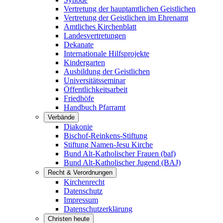
Vertretung der hauptamtlichen Geistlichen
Vertretung der Geistlichen im Ehrenamt
Amtliches Kirchenblatt
Landesvertretungen
Dekanate
Internationale Hilfsprojekte
Kindergarten
Ausbildung der Geistlichen
Universitätsseminar
Öffentlichkeitsarbeit
Friedhöfe
Handbuch Pfarramt
Verbände
Diakonie
Bischof-Reinkens-Stiftung
Stiftung Namen-Jesu Kirche
Bund Alt-Katholischer Frauen (baf)
Bund Alt-Katholischer Jugend (BAJ)
Recht & Verordnungen
Kirchenrecht
Datenschutz
Impressum
Datenschutzerklärung
Christen heute