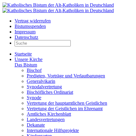
Vertrag widerrufen
Bistumsspenden
Impressum
Datenschutz
Startseite
Unsere Kirche
Das Bistum
Bischof
Predigten, Vorträge und Verlautbarungen
Generalvikarin
Synodalvertretung
Bischöfliches Ordinariat
Synode
Vertretung der hauptamtlichen Geistlichen
Vertretung der Geistlichen im Ehrenamt
Amtliches Kirchenblatt
Landesvertretungen
Dekanate
Internationale Hilfsprojekte
Kindergarten