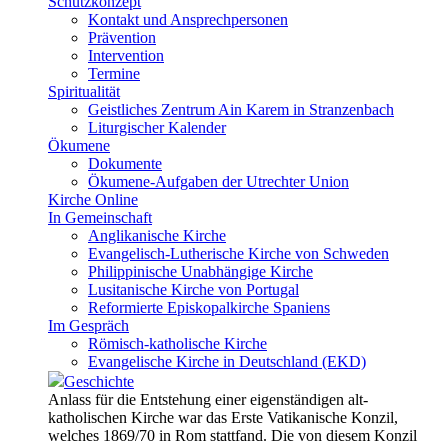
Schutzkonzept
Kontakt und Ansprechpersonen
Prävention
Intervention
Termine
Spiritualität
Geistliches Zentrum Ain Karem in Stranzenbach
Liturgischer Kalender
Ökumene
Dokumente
Ökumene-Aufgaben der Utrechter Union
Kirche Online
In Gemeinschaft
Anglikanische Kirche
Evangelisch-Lutherische Kirche von Schweden
Philippinische Unabhängige Kirche
Lusitanische Kirche von Portugal
Reformierte Episkopalkirche Spaniens
Im Gespräch
Römisch-katholische Kirche
Evangelische Kirche in Deutschland (EKD)
Geschichte
Anlass für die Entstehung einer eigenständigen alt-
katholischen Kirche war das Erste Vatikanische Konzil,
welches 1869/70 in Rom stattfand. Die von diesem Konzil