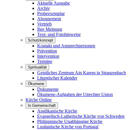
Aktuelle Ausgabe
Archiv
Probeexemplar
Abonnement
Vertrieb
Ihre Meinung
Text- und Fotohinweise
Schutzkonzept
Kontakt und Ansprechpersonen
Prävention
Intervention
Termine
Spiritualität
Geistliches Zentrum Ain Karem in Stranzenbach
Liturgischer Kalender
Ökumene
Dokumente
Ökumene-Aufgaben der Utrechter Union
Kirche Online
In Gemeinschaft
Anglikanische Kirche
Evangelisch-Lutherische Kirche von Schweden
Philippinische Unabhängige Kirche
Lusitanische Kirche von Portugal