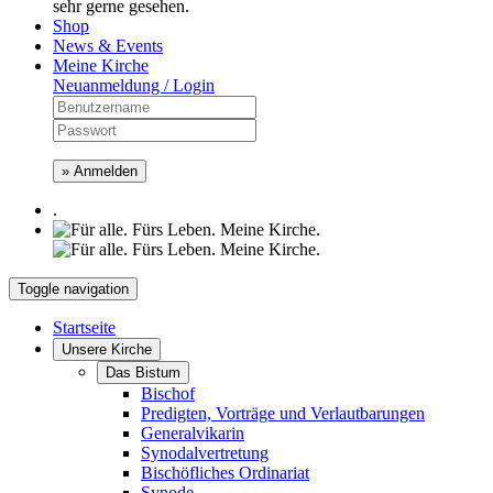
sehr gerne gesehen.
Shop
News & Events
Meine Kirche
Neuanmeldung / Login
» Anmelden
.
Toggle navigation
Startseite
Unsere Kirche
Das Bistum
Bischof
Predigten, Vorträge und Verlautbarungen
Generalvikarin
Synodalvertretung
Bischöfliches Ordinariat
Synode