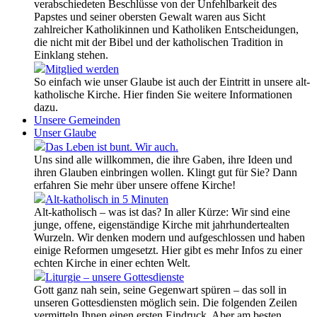
verabschiedeten Beschlüsse von der Unfehlbarkeit des
Papstes und seiner obersten Gewalt waren aus Sicht
zahlreicher Katholikinnen und Katholiken Entscheidungen,
die nicht mit der Bibel und der katholischen Tradition in
Einklang stehen.
Mitglied werden
So einfach wie unser Glaube ist auch der Eintritt in unsere alt-
katholische Kirche. Hier finden Sie weitere Informationen
dazu.
Unsere Gemeinden
Unser Glaube
Das Leben ist bunt. Wir auch.
Uns sind alle willkommen, die ihre Gaben, ihre Ideen und
ihren Glauben einbringen wollen. Klingt gut für Sie? Dann
erfahren Sie mehr über unsere offene Kirche!
Alt-katholisch in 5 Minuten
Alt-katholisch – was ist das? In aller Kürze: Wir sind eine
junge, offene, eigenständige Kirche mit jahrhundertealten
Wurzeln. Wir denken modern und aufgeschlossen und haben
einige Reformen umgesetzt. Hier gibt es mehr Infos zu einer
echten Kirche in einer echten Welt.
Liturgie – unsere Gottesdienste
Gott ganz nah sein, seine Gegenwart spüren – das soll in
unseren Gottesdiensten möglich sein. Die folgenden Zeilen
vermitteln Ihnen einen ersten Eindruck. Aber am besten