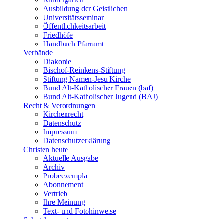
Ausbildung der Geistlichen
Universitätsseminar
Öffentlichkeitsarbeit
Friedhöfe
Handbuch Pfarramt
Verbände
Diakonie
Bischof-Reinkens-Stiftung
Stiftung Namen-Jesu Kirche
Bund Alt-Katholischer Frauen (baf)
Bund Alt-Katholischer Jugend (BAJ)
Recht & Verordnungen
Kirchenrecht
Datenschutz
Impressum
Datenschutzerklärung
Christen heute
Aktuelle Ausgabe
Archiv
Probeexemplar
Abonnement
Vertrieb
Ihre Meinung
Text- und Fotohinweise