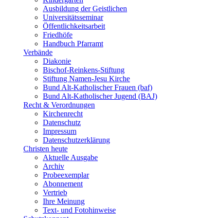
Ausbildung der Geistlichen
Universitätsseminar
Öffentlichkeitsarbeit
Friedhöfe
Handbuch Pfarramt
Verbände
Diakonie
Bischof-Reinkens-Stiftung
Stiftung Namen-Jesu Kirche
Bund Alt-Katholischer Frauen (baf)
Bund Alt-Katholischer Jugend (BAJ)
Recht & Verordnungen
Kirchenrecht
Datenschutz
Impressum
Datenschutzerklärung
Christen heute
Aktuelle Ausgabe
Archiv
Probeexemplar
Abonnement
Vertrieb
Ihre Meinung
Text- und Fotohinweise