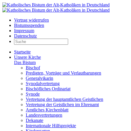
Vertrag widerrufen
Bistumsspenden
Impressum
Datenschutz
Startseite
Unsere Kirche
Das Bistum
Bischof
Predigten, Vorträge und Verlautbarungen
Generalvikarin
Synodalvertretung
Bischöfliches Ordinariat
Synode
Vertretung der hauptamtlichen Geistlichen
Vertretung der Geistlichen im Ehrenamt
Amtliches Kirchenblatt
Landesvertretungen
Dekanate
Internationale Hilfsprojekte
Kindergarten