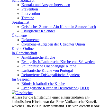
Schutzkonzept
Kontakt und Ansprechpersonen
Prävention
Intervention
Termine
Spiritualität
Geistliches Zentrum Ain Karem in Stranzenbach
Liturgischer Kalender
Ökumene
Dokumente
Ökumene-Aufgaben der Utrechter Union
Kirche Online
In Gemeinschaft
Anglikanische Kirche
Evangelisch-Lutherische Kirche von Schweden
Philippinische Unabhängige Kirche
Lusitanische Kirche von Portugal
Reformierte Episkopalkirche Spaniens
Im Gespräch
Römisch-katholische Kirche
Evangelische Kirche in Deutschland (EKD)
Geschichte
Anlass für die Entstehung einer eigenständigen alt-
katholischen Kirche war das Erste Vatikanische Konzil,
welches 1869/70 in Rom stattfand. Die von diesem Konzil