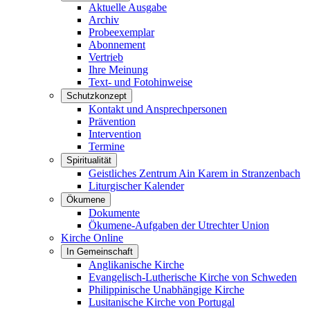
Aktuelle Ausgabe
Archiv
Probeexemplar
Abonnement
Vertrieb
Ihre Meinung
Text- und Fotohinweise
Schutzkonzept
Kontakt und Ansprechpersonen
Prävention
Intervention
Termine
Spiritualität
Geistliches Zentrum Ain Karem in Stranzenbach
Liturgischer Kalender
Ökumene
Dokumente
Ökumene-Aufgaben der Utrechter Union
Kirche Online
In Gemeinschaft
Anglikanische Kirche
Evangelisch-Lutherische Kirche von Schweden
Philippinische Unabhängige Kirche
Lusitanische Kirche von Portugal