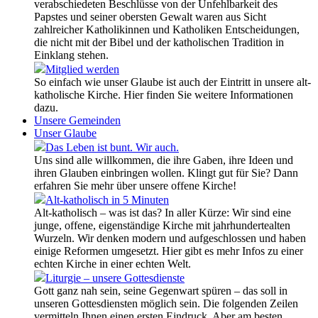
verabschiedeten Beschlüsse von der Unfehlbarkeit des
Papstes und seiner obersten Gewalt waren aus Sicht
zahlreicher Katholikinnen und Katholiken Entscheidungen,
die nicht mit der Bibel und der katholischen Tradition in
Einklang stehen.
Mitglied werden
So einfach wie unser Glaube ist auch der Eintritt in unsere alt-
katholische Kirche. Hier finden Sie weitere Informationen
dazu.
Unsere Gemeinden
Unser Glaube
Das Leben ist bunt. Wir auch.
Uns sind alle willkommen, die ihre Gaben, ihre Ideen und
ihren Glauben einbringen wollen. Klingt gut für Sie? Dann
erfahren Sie mehr über unsere offene Kirche!
Alt-katholisch in 5 Minuten
Alt-katholisch – was ist das? In aller Kürze: Wir sind eine
junge, offene, eigenständige Kirche mit jahrhundertealten
Wurzeln. Wir denken modern und aufgeschlossen und haben
einige Reformen umgesetzt. Hier gibt es mehr Infos zu einer
echten Kirche in einer echten Welt.
Liturgie – unsere Gottesdienste
Gott ganz nah sein, seine Gegenwart spüren – das soll in
unseren Gottesdiensten möglich sein. Die folgenden Zeilen
vermitteln Ihnen einen ersten Eindruck. Aber am besten