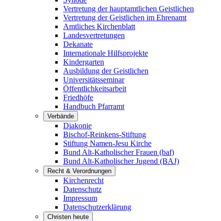
Vertretung der hauptamtlichen Geistlichen
Vertretung der Geistlichen im Ehrenamt
Amtliches Kirchenblatt
Landesvertretungen
Dekanate
Internationale Hilfsprojekte
Kindergarten
Ausbildung der Geistlichen
Universitätsseminar
Öffentlichkeitsarbeit
Friedhöfe
Handbuch Pfarramt
Verbände
Diakonie
Bischof-Reinkens-Stiftung
Stiftung Namen-Jesu Kirche
Bund Alt-Katholischer Frauen (baf)
Bund Alt-Katholischer Jugend (BAJ)
Recht & Verordnungen
Kirchenrecht
Datenschutz
Impressum
Datenschutzerklärung
Christen heute