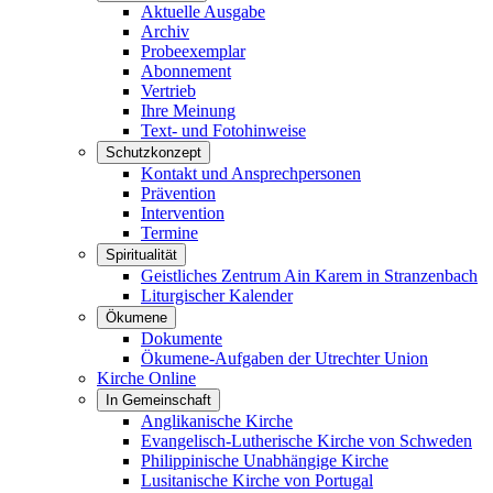
Aktuelle Ausgabe
Archiv
Probeexemplar
Abonnement
Vertrieb
Ihre Meinung
Text- und Fotohinweise
Schutzkonzept
Kontakt und Ansprechpersonen
Prävention
Intervention
Termine
Spiritualität
Geistliches Zentrum Ain Karem in Stranzenbach
Liturgischer Kalender
Ökumene
Dokumente
Ökumene-Aufgaben der Utrechter Union
Kirche Online
In Gemeinschaft
Anglikanische Kirche
Evangelisch-Lutherische Kirche von Schweden
Philippinische Unabhängige Kirche
Lusitanische Kirche von Portugal