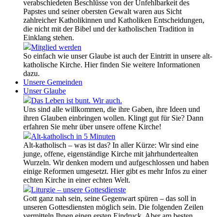
verabschiedeten Beschlüsse von der Unfehlbarkeit des
Papstes und seiner obersten Gewalt waren aus Sicht
zahlreicher Katholikinnen und Katholiken Entscheidungen,
die nicht mit der Bibel und der katholischen Tradition in
Einklang stehen.
Mitglied werden
So einfach wie unser Glaube ist auch der Eintritt in unsere alt-
katholische Kirche. Hier finden Sie weitere Informationen
dazu.
Unsere Gemeinden
Unser Glaube
Das Leben ist bunt. Wir auch.
Uns sind alle willkommen, die ihre Gaben, ihre Ideen und
ihren Glauben einbringen wollen. Klingt gut für Sie? Dann
erfahren Sie mehr über unsere offene Kirche!
Alt-katholisch in 5 Minuten
Alt-katholisch – was ist das? In aller Kürze: Wir sind eine
junge, offene, eigenständige Kirche mit jahrhundertealten
Wurzeln. Wir denken modern und aufgeschlossen und haben
einige Reformen umgesetzt. Hier gibt es mehr Infos zu einer
echten Kirche in einer echten Welt.
Liturgie – unsere Gottesdienste
Gott ganz nah sein, seine Gegenwart spüren – das soll in
unseren Gottesdiensten möglich sein. Die folgenden Zeilen
vermitteln Ihnen einen ersten Eindruck. Aber am besten