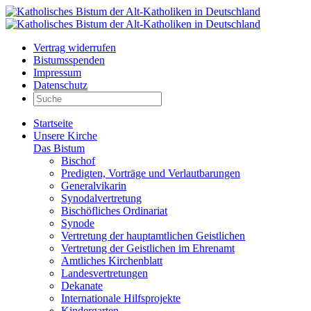
Vertrag widerrufen
Bistumsspenden
Impressum
Datenschutz
Startseite
Unsere Kirche
Das Bistum
Bischof
Predigten, Vorträge und Verlautbarungen
Generalvikarin
Synodalvertretung
Bischöfliches Ordinariat
Synode
Vertretung der hauptamtlichen Geistlichen
Vertretung der Geistlichen im Ehrenamt
Amtliches Kirchenblatt
Landesvertretungen
Dekanate
Internationale Hilfsprojekte
Kindergarten