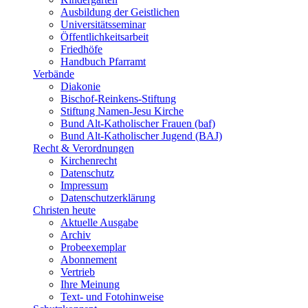
Ausbildung der Geistlichen
Universitätsseminar
Öffentlichkeitsarbeit
Friedhöfe
Handbuch Pfarramt
Verbände
Diakonie
Bischof-Reinkens-Stiftung
Stiftung Namen-Jesu Kirche
Bund Alt-Katholischer Frauen (baf)
Bund Alt-Katholischer Jugend (BAJ)
Recht & Verordnungen
Kirchenrecht
Datenschutz
Impressum
Datenschutzerklärung
Christen heute
Aktuelle Ausgabe
Archiv
Probeexemplar
Abonnement
Vertrieb
Ihre Meinung
Text- und Fotohinweise