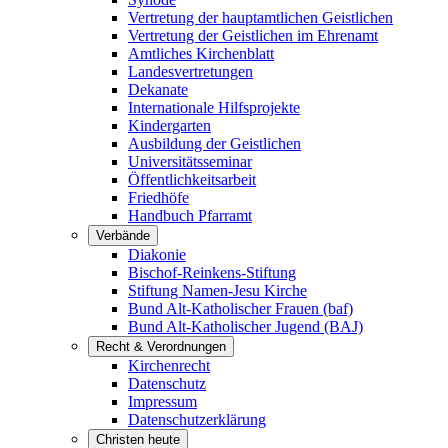
Vertretung der hauptamtlichen Geistlichen
Vertretung der Geistlichen im Ehrenamt
Amtliches Kirchenblatt
Landesvertretungen
Dekanate
Internationale Hilfsprojekte
Kindergarten
Ausbildung der Geistlichen
Universitätsseminar
Öffentlichkeitsarbeit
Friedhöfe
Handbuch Pfarramt
Verbände
Diakonie
Bischof-Reinkens-Stiftung
Stiftung Namen-Jesu Kirche
Bund Alt-Katholischer Frauen (baf)
Bund Alt-Katholischer Jugend (BAJ)
Recht & Verordnungen
Kirchenrecht
Datenschutz
Impressum
Datenschutzerklärung
Christen heute