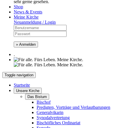
sehr gerne gesehen.
Shop
News & Events
Meine Kirche
Neuanmeldung / Login
» Anmelden
.
Toggle navigation
Startseite
Unsere Kirche
Das Bistum
Bischof
Predigten, Vorträge und Verlautbarungen
Generalvikarin
Synodalvertretung
Bischöfliches Ordinariat
Synode