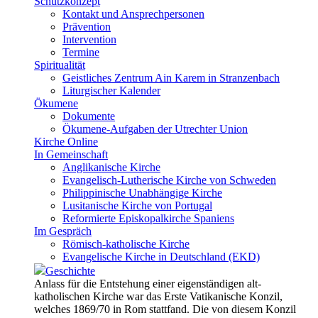
Schutzkonzept
Kontakt und Ansprechpersonen
Prävention
Intervention
Termine
Spiritualität
Geistliches Zentrum Ain Karem in Stranzenbach
Liturgischer Kalender
Ökumene
Dokumente
Ökumene-Aufgaben der Utrechter Union
Kirche Online
In Gemeinschaft
Anglikanische Kirche
Evangelisch-Lutherische Kirche von Schweden
Philippinische Unabhängige Kirche
Lusitanische Kirche von Portugal
Reformierte Episkopalkirche Spaniens
Im Gespräch
Römisch-katholische Kirche
Evangelische Kirche in Deutschland (EKD)
Geschichte
Anlass für die Entstehung einer eigenständigen alt-
katholischen Kirche war das Erste Vatikanische Konzil,
welches 1869/70 in Rom stattfand. Die von diesem Konzil