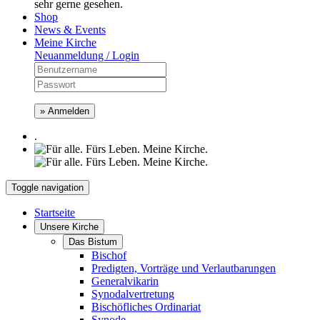
sehr gerne gesehen.
Shop
News & Events
Meine Kirche
Neuanmeldung / Login
» Anmelden
.
Toggle navigation
Startseite
Unsere Kirche
Das Bistum
Bischof
Predigten, Vorträge und Verlautbarungen
Generalvikarin
Synodalvertretung
Bischöfliches Ordinariat
Synode