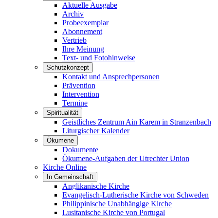
Aktuelle Ausgabe
Archiv
Probeexemplar
Abonnement
Vertrieb
Ihre Meinung
Text- und Fotohinweise
Schutzkonzept
Kontakt und Ansprechpersonen
Prävention
Intervention
Termine
Spiritualität
Geistliches Zentrum Ain Karem in Stranzenbach
Liturgischer Kalender
Ökumene
Dokumente
Ökumene-Aufgaben der Utrechter Union
Kirche Online
In Gemeinschaft
Anglikanische Kirche
Evangelisch-Lutherische Kirche von Schweden
Philippinische Unabhängige Kirche
Lusitanische Kirche von Portugal