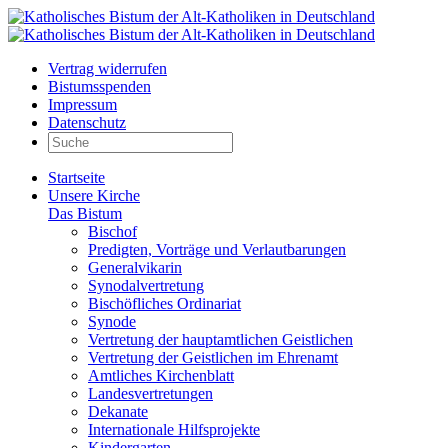
Vertrag widerrufen
Bistumsspenden
Impressum
Datenschutz
Startseite
Unsere Kirche
Das Bistum
Bischof
Predigten, Vorträge und Verlautbarungen
Generalvikarin
Synodalvertretung
Bischöfliches Ordinariat
Synode
Vertretung der hauptamtlichen Geistlichen
Vertretung der Geistlichen im Ehrenamt
Amtliches Kirchenblatt
Landesvertretungen
Dekanate
Internationale Hilfsprojekte
Kindergarten