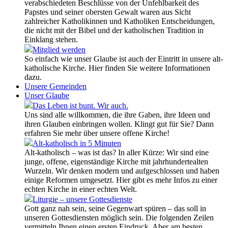
verabschiedeten Beschlüsse von der Unfehlbarkeit des
Papstes und seiner obersten Gewalt waren aus Sicht
zahlreicher Katholikinnen und Katholiken Entscheidungen,
die nicht mit der Bibel und der katholischen Tradition in
Einklang stehen.
Mitglied werden
So einfach wie unser Glaube ist auch der Eintritt in unsere alt-
katholische Kirche. Hier finden Sie weitere Informationen
dazu.
Unsere Gemeinden
Unser Glaube
Das Leben ist bunt. Wir auch.
Uns sind alle willkommen, die ihre Gaben, ihre Ideen und
ihren Glauben einbringen wollen. Klingt gut für Sie? Dann
erfahren Sie mehr über unsere offene Kirche!
Alt-katholisch in 5 Minuten
Alt-katholisch – was ist das? In aller Kürze: Wir sind eine
junge, offene, eigenständige Kirche mit jahrhundertealten
Wurzeln. Wir denken modern und aufgeschlossen und haben
einige Reformen umgesetzt. Hier gibt es mehr Infos zu einer
echten Kirche in einer echten Welt.
Liturgie – unsere Gottesdienste
Gott ganz nah sein, seine Gegenwart spüren – das soll in
unseren Gottesdiensten möglich sein. Die folgenden Zeilen
vermitteln Ihnen einen ersten Eindruck. Aber am besten