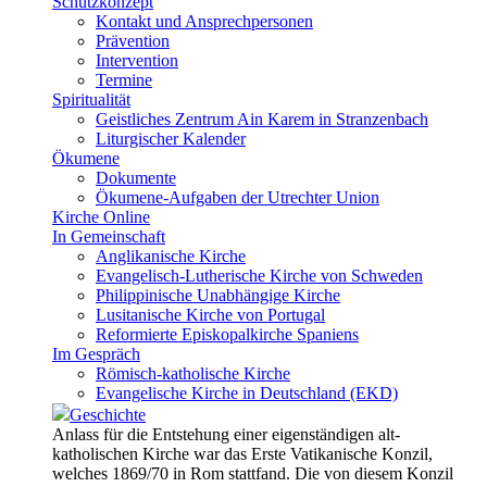
Schutzkonzept
Kontakt und Ansprechpersonen
Prävention
Intervention
Termine
Spiritualität
Geistliches Zentrum Ain Karem in Stranzenbach
Liturgischer Kalender
Ökumene
Dokumente
Ökumene-Aufgaben der Utrechter Union
Kirche Online
In Gemeinschaft
Anglikanische Kirche
Evangelisch-Lutherische Kirche von Schweden
Philippinische Unabhängige Kirche
Lusitanische Kirche von Portugal
Reformierte Episkopalkirche Spaniens
Im Gespräch
Römisch-katholische Kirche
Evangelische Kirche in Deutschland (EKD)
Geschichte
Anlass für die Entstehung einer eigenständigen alt-
katholischen Kirche war das Erste Vatikanische Konzil,
welches 1869/70 in Rom stattfand. Die von diesem Konzil