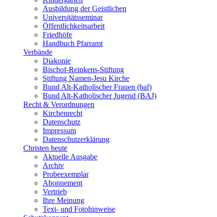
Ausbildung der Geistlichen
Universitätsseminar
Öffentlichkeitsarbeit
Friedhöfe
Handbuch Pfarramt
Verbände
Diakonie
Bischof-Reinkens-Stiftung
Stiftung Namen-Jesu Kirche
Bund Alt-Katholischer Frauen (baf)
Bund Alt-Katholischer Jugend (BAJ)
Recht & Verordnungen
Kirchenrecht
Datenschutz
Impressum
Datenschutzerklärung
Christen heute
Aktuelle Ausgabe
Archiv
Probeexemplar
Abonnement
Vertrieb
Ihre Meinung
Text- und Fotohinweise