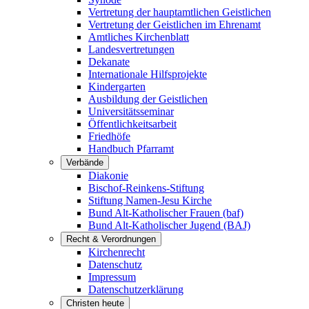
Vertretung der hauptamtlichen Geistlichen
Vertretung der Geistlichen im Ehrenamt
Amtliches Kirchenblatt
Landesvertretungen
Dekanate
Internationale Hilfsprojekte
Kindergarten
Ausbildung der Geistlichen
Universitätsseminar
Öffentlichkeitsarbeit
Friedhöfe
Handbuch Pfarramt
Verbände
Diakonie
Bischof-Reinkens-Stiftung
Stiftung Namen-Jesu Kirche
Bund Alt-Katholischer Frauen (baf)
Bund Alt-Katholischer Jugend (BAJ)
Recht & Verordnungen
Kirchenrecht
Datenschutz
Impressum
Datenschutzerklärung
Christen heute