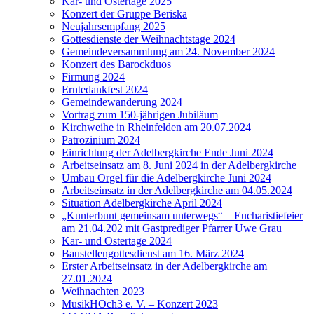
Kar- und Ostertage 2025
Konzert der Gruppe Beriska
Neujahrsempfang 2025
Gottesdienste der Weihnachtstage 2024
Gemeindeversammlung am 24. November 2024
Konzert des Barockduos
Firmung 2024
Erntedankfest 2024
Gemeindewanderung 2024
Vortrag zum 150-jährigen Jubiläum
Kirchweihe in Rheinfelden am 20.07.2024
Patrozinium 2024
Einrichtung der Adelbergkirche Ende Juni 2024
Arbeitseinsatz am 8. Juni 2024 in der Adelbergkirche
Umbau Orgel für die Adelbergkirche Juni 2024
Arbeitseinsatz in der Adelbergkirche am 04.05.2024
Situation Adelbergkirche April 2024
„Kunterbunt gemeinsam unterwegs“ – Eucharistiefeier
am 21.04.202 mit Gastprediger Pfarrer Uwe Grau
Kar- und Ostertage 2024
Baustellengottesdienst am 16. März 2024
Erster Arbeitseinsatz in der Adelbergkirche am
27.01.2024
Weihnachten 2023
MusikHOch3 e. V. – Konzert 2023