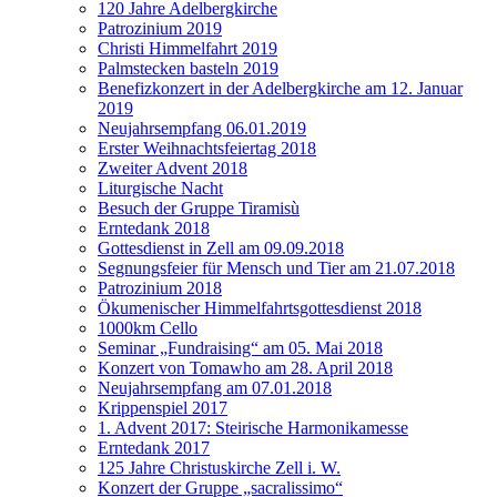
120 Jahre Adelbergkirche
Patrozinium 2019
Christi Himmelfahrt 2019
Palmstecken basteln 2019
Benefizkonzert in der Adelbergkirche am 12. Januar
2019
Neujahrsempfang 06.01.2019
Erster Weihnachtsfeiertag 2018
Zweiter Advent 2018
Liturgische Nacht
Besuch der Gruppe Tiramisù
Erntedank 2018
Gottesdienst in Zell am 09.09.2018
Segnungsfeier für Mensch und Tier am 21.07.2018
Patrozinium 2018
Ökumenischer Himmelfahrtsgottesdienst 2018
1000km Cello
Seminar „Fundraising“ am 05. Mai 2018
Konzert von Tomawho am 28. April 2018
Neujahrsempfang am 07.01.2018
Krippenspiel 2017
1. Advent 2017: Steirische Harmonikamesse
Erntedank 2017
125 Jahre Christuskirche Zell i. W.
Konzert der Gruppe „sacralissimo“