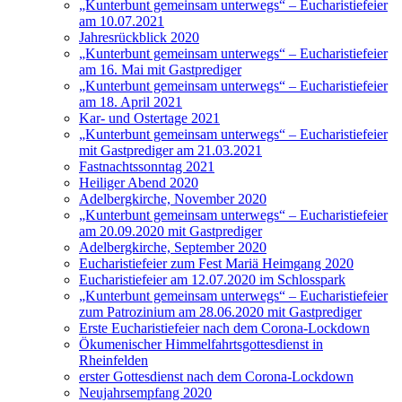
„Kunterbunt gemeinsam unterwegs“ – Eucharistiefeier
am 10.07.2021
Jahresrückblick 2020
„Kunterbunt gemeinsam unterwegs“ – Eucharistiefeier
am 16. Mai mit Gastprediger
„Kunterbunt gemeinsam unterwegs“ – Eucharistiefeier
am 18. April 2021
Kar- und Ostertage 2021
„Kunterbunt gemeinsam unterwegs“ – Eucharistiefeier
mit Gastprediger am 21.03.2021
Fastnachtssonntag 2021
Heiliger Abend 2020
Adelbergkirche, November 2020
„Kunterbunt gemeinsam unterwegs“ – Eucharistiefeier
am 20.09.2020 mit Gastprediger
Adelbergkirche, September 2020
Eucharistiefeier zum Fest Mariä Heimgang 2020
Eucharistiefeier am 12.07.2020 im Schlosspark
„Kunterbunt gemeinsam unterwegs“ – Eucharistiefeier
zum Patrozinium am 28.06.2020 mit Gastprediger
Erste Eucharistiefeier nach dem Corona-Lockdown
Ökumenischer Himmelfahrtsgottesdienst in
Rheinfelden
erster Gottesdienst nach dem Corona-Lockdown
Neujahrsempfang 2020