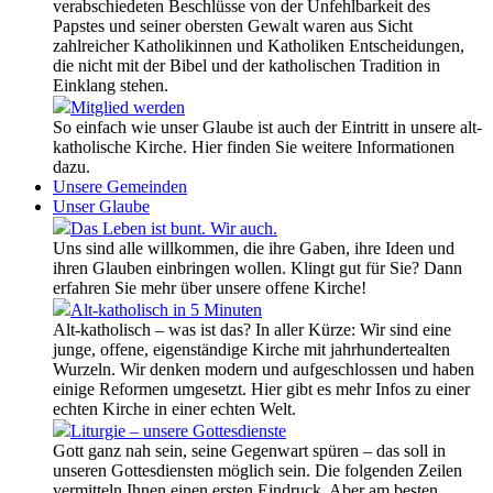
verabschiedeten Beschlüsse von der Unfehlbarkeit des
Papstes und seiner obersten Gewalt waren aus Sicht
zahlreicher Katholikinnen und Katholiken Entscheidungen,
die nicht mit der Bibel und der katholischen Tradition in
Einklang stehen.
Mitglied werden
So einfach wie unser Glaube ist auch der Eintritt in unsere alt-
katholische Kirche. Hier finden Sie weitere Informationen
dazu.
Unsere Gemeinden
Unser Glaube
Das Leben ist bunt. Wir auch.
Uns sind alle willkommen, die ihre Gaben, ihre Ideen und
ihren Glauben einbringen wollen. Klingt gut für Sie? Dann
erfahren Sie mehr über unsere offene Kirche!
Alt-katholisch in 5 Minuten
Alt-katholisch – was ist das? In aller Kürze: Wir sind eine
junge, offene, eigenständige Kirche mit jahrhundertealten
Wurzeln. Wir denken modern und aufgeschlossen und haben
einige Reformen umgesetzt. Hier gibt es mehr Infos zu einer
echten Kirche in einer echten Welt.
Liturgie – unsere Gottesdienste
Gott ganz nah sein, seine Gegenwart spüren – das soll in
unseren Gottesdiensten möglich sein. Die folgenden Zeilen
vermitteln Ihnen einen ersten Eindruck. Aber am besten