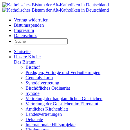
Vertrag widerrufen
Bistumsspenden
Impressum
Datenschutz
Startseite
Unsere Kirche
Das Bistum
Bischof
Predigten, Vorträge und Verlautbarungen
Generalvikarin
Synodalvertretung
Bischöfliches Ordinariat
Synode
Vertretung der hauptamtlichen Geistlichen
Vertretung der Geistlichen im Ehrenamt
Amtliches Kirchenblatt
Landesvertretungen
Dekanate
Internationale Hilfsprojekte
Kindergarten