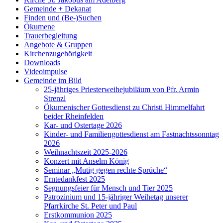
Gemeinde + Dekanat
Finden und (Be-)Suchen
Ökumene
Trauerbegleitung
Angebote & Gruppen
Kirchenzugehörigkeit
Downloads
Videoimpulse
Gemeinde im Bild
25-jähriges Priesterweihejubiläum von Pfr. Armin
Strenzl
Ökumenischer Gottesdienst zu Christi Himmelfahrt
beider Rheinfelden
Kar- und Ostertage 2026
Kinder- und Familiengottesdienst am Fastnachtssonntag
2026
Weihnachtszeit 2025-2026
Konzert mit Anselm König
Seminar „Mutig gegen rechte Sprüche“
Erntedankfest 2025
Segnungsfeier für Mensch und Tier 2025
Patrozinium und 15-jähriger Weihetag unserer
Pfarrkirche St. Peter und Paul
Erstkommunion 2025