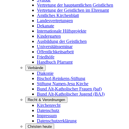
Vertretung der hauptamtlichen Geistlichen
Vertretung der Geistlichen im Ehrenamt
Amtliches Kirchenblatt
Landesvertretungen
Dekanate
Internationale Hilfsprojekte
Kindergarten
Ausbildung der Geistlichen
Universitätsseminar
Öffentlichkeitsarbeit
Friedhöfe
Handbuch Pfarramt
Verbände
Diakonie
Bischof-Reinkens-Stiftung
Stiftung Namen-Jesu Kirche
Bund Alt-Katholischer Frauen (baf)
Bund Alt-Katholischer Jugend (BAJ)
Recht & Verordnungen
Kirchenrecht
Datenschutz
Impressum
Datenschutzerklärung
Christen heute