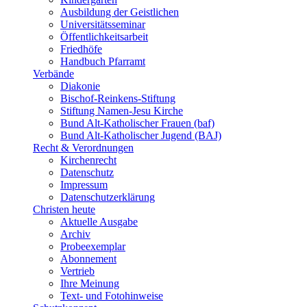
Ausbildung der Geistlichen
Universitätsseminar
Öffentlichkeitsarbeit
Friedhöfe
Handbuch Pfarramt
Verbände
Diakonie
Bischof-Reinkens-Stiftung
Stiftung Namen-Jesu Kirche
Bund Alt-Katholischer Frauen (baf)
Bund Alt-Katholischer Jugend (BAJ)
Recht & Verordnungen
Kirchenrecht
Datenschutz
Impressum
Datenschutzerklärung
Christen heute
Aktuelle Ausgabe
Archiv
Probeexemplar
Abonnement
Vertrieb
Ihre Meinung
Text- und Fotohinweise