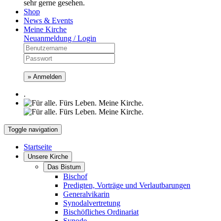
sehr gerne gesehen.
Shop
News & Events
Meine Kirche
Neuanmeldung / Login
» Anmelden
.
Toggle navigation
Startseite
Unsere Kirche
Das Bistum
Bischof
Predigten, Vorträge und Verlautbarungen
Generalvikarin
Synodalvertretung
Bischöfliches Ordinariat
Synode