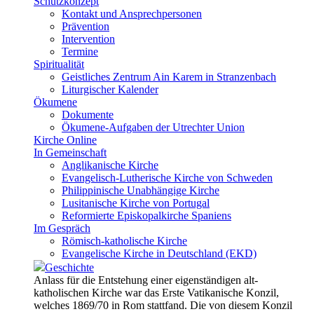
Schutzkonzept
Kontakt und Ansprechpersonen
Prävention
Intervention
Termine
Spiritualität
Geistliches Zentrum Ain Karem in Stranzenbach
Liturgischer Kalender
Ökumene
Dokumente
Ökumene-Aufgaben der Utrechter Union
Kirche Online
In Gemeinschaft
Anglikanische Kirche
Evangelisch-Lutherische Kirche von Schweden
Philippinische Unabhängige Kirche
Lusitanische Kirche von Portugal
Reformierte Episkopalkirche Spaniens
Im Gespräch
Römisch-katholische Kirche
Evangelische Kirche in Deutschland (EKD)
Geschichte
Anlass für die Entstehung einer eigenständigen alt-
katholischen Kirche war das Erste Vatikanische Konzil,
welches 1869/70 in Rom stattfand. Die von diesem Konzil