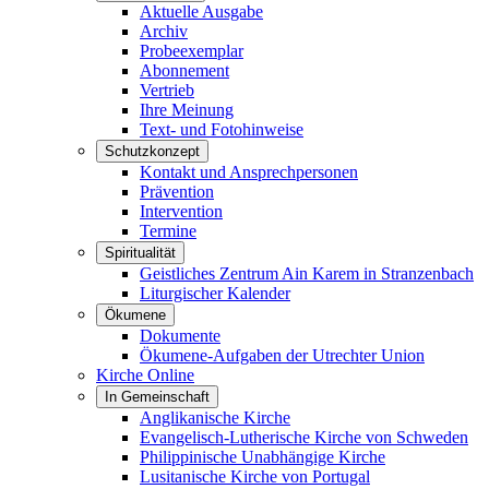
Aktuelle Ausgabe
Archiv
Probeexemplar
Abonnement
Vertrieb
Ihre Meinung
Text- und Fotohinweise
Schutzkonzept
Kontakt und Ansprechpersonen
Prävention
Intervention
Termine
Spiritualität
Geistliches Zentrum Ain Karem in Stranzenbach
Liturgischer Kalender
Ökumene
Dokumente
Ökumene-Aufgaben der Utrechter Union
Kirche Online
In Gemeinschaft
Anglikanische Kirche
Evangelisch-Lutherische Kirche von Schweden
Philippinische Unabhängige Kirche
Lusitanische Kirche von Portugal