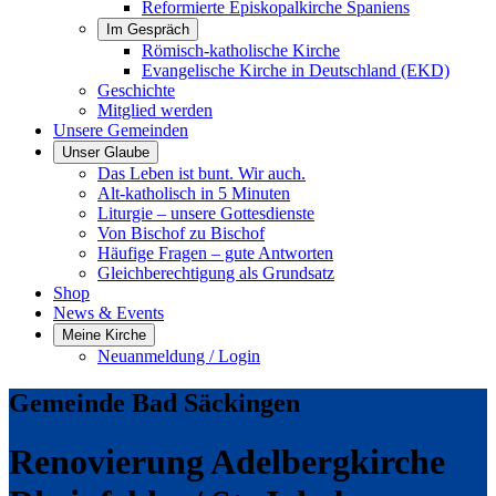
Reformierte Episkopalkirche Spaniens
Im Gespräch
Römisch-katholische Kirche
Evangelische Kirche in Deutschland (EKD)
Geschichte
Mitglied werden
Unsere Gemeinden
Unser Glaube
Das Leben ist bunt. Wir auch.
Alt-katholisch in 5 Minuten
Liturgie – unsere Gottesdienste
Von Bischof zu Bischof
Häufige Fragen – gute Antworten
Gleichberechtigung als Grundsatz
Shop
News & Events
Meine Kirche
Neuanmeldung / Login
Gemeinde Bad Säckingen
Renovierung Adelbergkirche